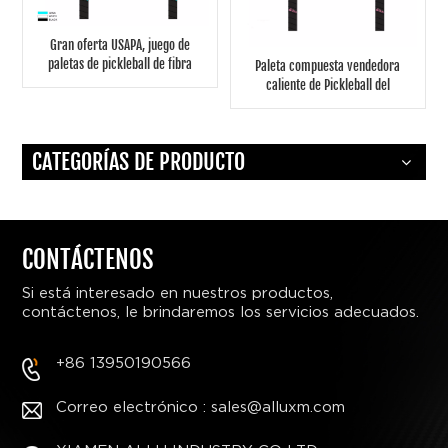
Gran oferta USAPA, juego de
paletas de pickleball de fibra
Paleta compuesta vendedora
de vidrio crbn personalizadas,
caliente de Pickleball del
paleta de pickleball
grafito de la paleta de
Pickleball de la fibra de vidrio
de OEM/ODM
CATEGORÍAS DE PRODUCTO
CONTÁCTENOS
Si está interesado en nuestros productos,
contáctenos, le brindaremos los servicios adecuados.
+86 13950190566
Correo electrónico : sales@alluxm.com