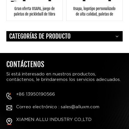
Gran oferta USAPA, juego de
Usapa, logotipo personalizado
paletas de pickleball de fibra
de alta calidad, paletas de
de vidrio crbn personalizadas,
Pickleball de 14mm y 16mm,
paleta de pickleball
paleta de Pickleball de fibra
de vidrio prensada en frío
CATEGORÍAS DE PRODUCTO
CONTÁCTENOS
Si está interesado en nuestros productos,
contáctenos, le brindaremos los servicios adecuados.
+86 13950190566
Correo electrónico : sales@alluxm.com
XIAMEN ALLU INDUSTRY CO.,LTD